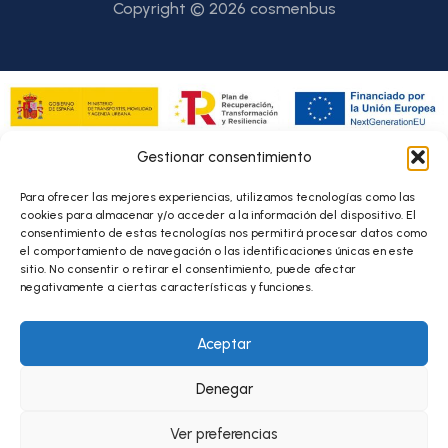
Copyright © 2026 cosmenbus
Financiado por fondos Next Generation para la transformación de
Gestionar consentimiento
flotas de transporte de personas viajeras y mercancía de
empresas privadas prestadoras de servicios de transporte por
carretera, así como de empresas que realicen transporte privado
Para ofrecer las mejores experiencias, utilizamos tecnologías como las
complementario, en el marco del Plan de Recuperación,
cookies para almacenar y/o acceder a la información del dispositivo. El
Transformación y Resiliencia, acogidos al Real Decreto 983/2021
consentimiento de estas tecnologías nos permitirá procesar datos como
el comportamiento de navegación o las identificaciones únicas en este
sitio. No consentir o retirar el consentimiento, puede afectar
negativamente a ciertas características y funciones.
Andaluza de Movilidad PMR S.L.,
ha sido beneficiaria de Fondos
Europeos, cuyo objetivo es la mejora de la competitividad de las
PYMES, y gracias al cual ha puesto en marcha un Plan de Acción
Aceptar
con el objetivo de reforzar la digitalización y la competitividad de
las pymes durante el año 2026. Para ello ha contado con el apoyo
del Programa Pyme Digital de la Cámara de Comercio de Córdoba.
Denegar
Ver preferencias