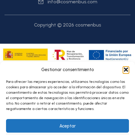
info@cosmenbus.com
Copyright © 2026 cosmenbus
Financiado por fondos Next Generation para la transformación de
Gestionar consentimiento
flotas de transporte de personas viajeras y mercancía de
empresas privadas prestadoras de servicios de transporte por
carretera, así como de empresas que realicen transporte privado
Para ofrecer las mejores experiencias, utilizamos tecnologías como las
complementario, en el marco del Plan de Recuperación,
cookies para almacenar y/o acceder a la información del dispositivo. El
Transformación y Resiliencia, acogidos al Real Decreto 983/2021
consentimiento de estas tecnologías nos permitirá procesar datos como
el comportamiento de navegación o las identificaciones únicas en este
sitio. No consentir o retirar el consentimiento, puede afectar
negativamente a ciertas características y funciones.
Andaluza de Movilidad PMR S.L.,
ha sido beneficiaria de Fondos
Europeos, cuyo objetivo es la mejora de la competitividad de las
PYMES, y gracias al cual ha puesto en marcha un Plan de Acción
Aceptar
con el objetivo de reforzar la digitalización y la competitividad de
las pymes durante el año 2026. Para ello ha contado con el apoyo