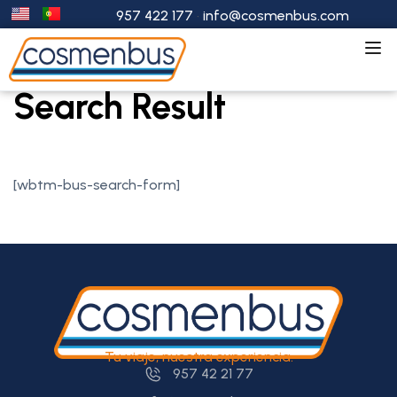
957 422 177
·
info@cosmenbus.com
Home
Search Result
Search Result
[wbtm-bus-search-form]
Tu viaje, nuestra experiencia.
957 42 21 77