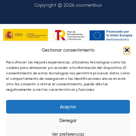
Copyright © 2026 cosmenbus
Financiado por fondos Next Generation para la transformación de
Gestionar consentimiento
flotas de transporte de personas viajeras y mercancía de
empresas privadas prestadoras de servicios de transporte por
carretera, así como de empresas que realicen transporte privado
Para ofrecer las mejores experiencias, utilizamos tecnologías como las
complementario, en el marco del Plan de Recuperación,
cookies para almacenar y/o acceder a la información del dispositivo. El
Transformación y Resiliencia, acogidos al Real Decreto 983/2021
consentimiento de estas tecnologías nos permitirá procesar datos como
el comportamiento de navegación o las identificaciones únicas en este
sitio. No consentir o retirar el consentimiento, puede afectar
negativamente a ciertas características y funciones.
Andaluza de Movilidad PMR S.L.,
ha sido beneficiaria de Fondos
Europeos, cuyo objetivo es la mejora de la competitividad de las
PYMES, y gracias al cual ha puesto en marcha un Plan de Acción
Aceptar
con el objetivo de reforzar la digitalización y la competitividad de
las pymes durante el año 2026. Para ello ha contado con el apoyo
del Programa Pyme Digital de la Cámara de Comercio de Córdoba.
Denegar
Ver preferencias