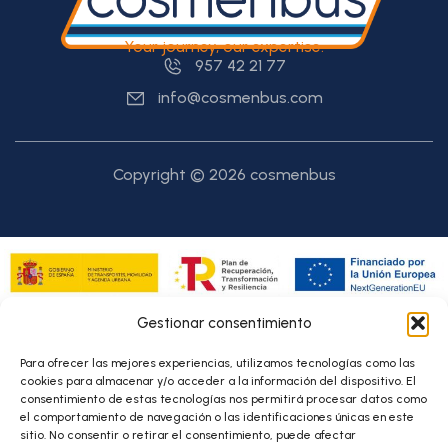
Your journey, our expertise.
957 42 21 77
info@cosmenbus.com
Copyright © 2026 cosmenbus
Financiado por fondos Next Generation para la transformación de
Gestionar consentimiento
flotas de transporte de personas viajeras y mercancía de
empresas privadas prestadoras de servicios de transporte por
carretera, así como de empresas que realicen transporte privado
Para ofrecer las mejores experiencias, utilizamos tecnologías como las
complementario, en el marco del Plan de Recuperación,
cookies para almacenar y/o acceder a la información del dispositivo. El
Transformación y Resiliencia, acogidos al Real Decreto 983/2021
consentimiento de estas tecnologías nos permitirá procesar datos como
el comportamiento de navegación o las identificaciones únicas en este
sitio. No consentir o retirar el consentimiento, puede afectar